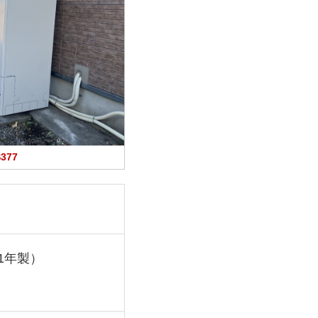
377
11年製）