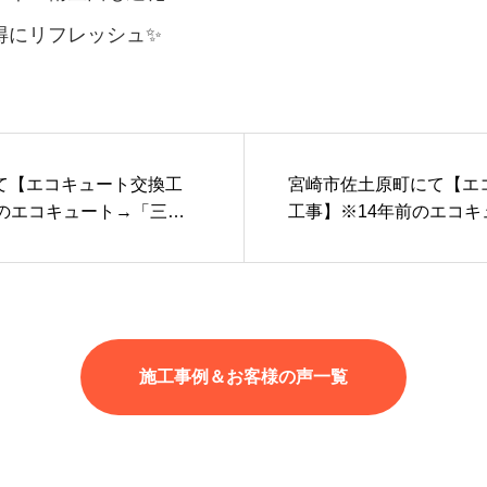
得にリフレッシュ✨
て【エコキュート交換工
宮崎市佐土原町にて【エ
前のエコキュート→「三菱S
工事】※14年前のエコキ
(フルオートタイプ)
菱SRT-S467」(フルオ
施工事例＆お客様の声一覧