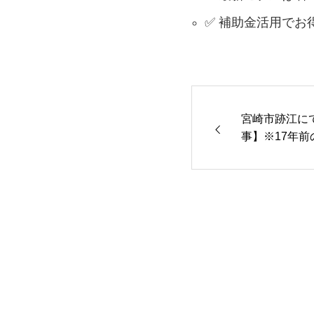
✅ 補助金活用でお
宮崎市跡江に
事】※17年
RT-S467」