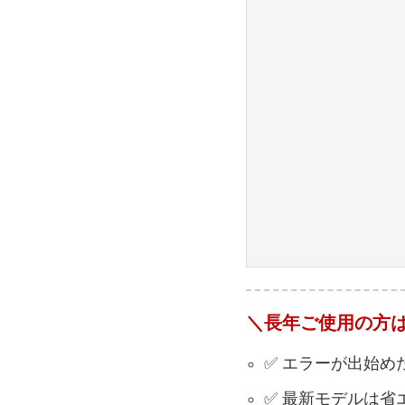
＼長年ご使用の方
✅ エラーが出始め
✅ 最新モデルは省