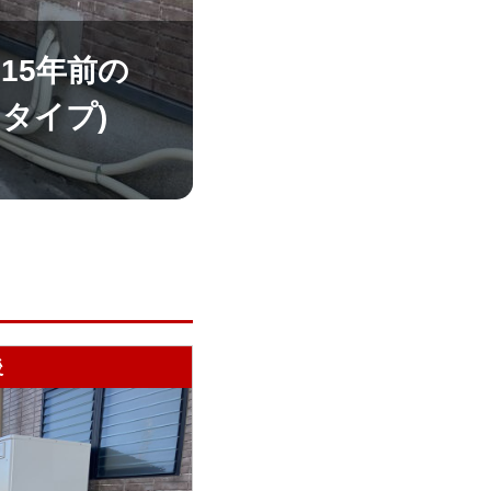
15年前の
トタイプ)
後