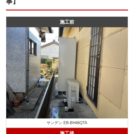
事】
施工前
サンデン EB-BH46QTA
施工後