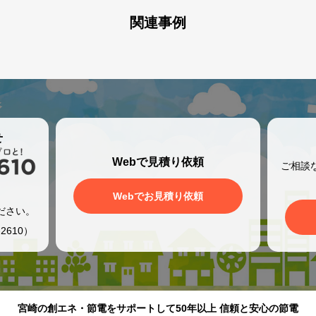
関連事例
せ
Webで見積り依頼
ご相談
、
Webでお見積り依頼
ださい。
2610）
宮崎の創エネ・節電をサポートして50年以上 信頼と安心の節電