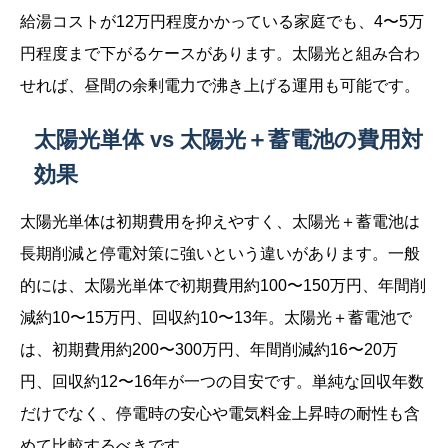
給湯コストが12万円程度かかっている家庭でも、4〜5万
円程度まで下がるケースがあります。太陽光と組み合わ
せれば、昼間の余剰電力で沸き上げる運用も可能です。
太陽光単体 vs 太陽光＋蓄電池の費用対
効果
太陽光単体は初期費用を抑えやすく、太陽光＋蓄電池は
長期削減と停電対策に強いという違いがあります。一般
的には、太陽光単体で初期費用約100〜150万円、年間削
減約10〜15万円、回収約10〜13年。太陽光＋蓄電池で
は、初期費用約200〜300万円、年間削減約16〜20万
円、回収約12〜16年が一つの目安です。単純な回収年数
だけでなく、停電時の安心や電気料金上昇時の耐性も含
めて比較するべきです。