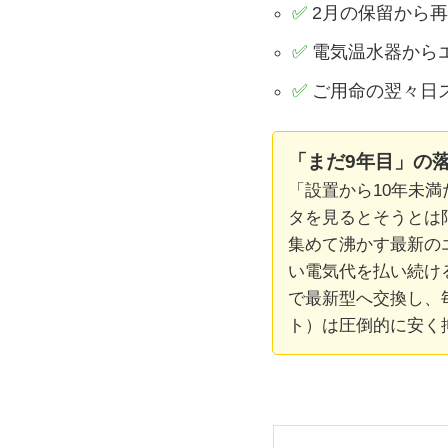
✅
2月の保留から
✅
電気温水器からエ
✅
ご用命の翌々日
「まだ9年目」の
「設置から10年未
タを見るとそうとは
集めて沸かす最新の
い電気代を払い続け
で最新型へ交換し、
ト）は圧倒的に安く