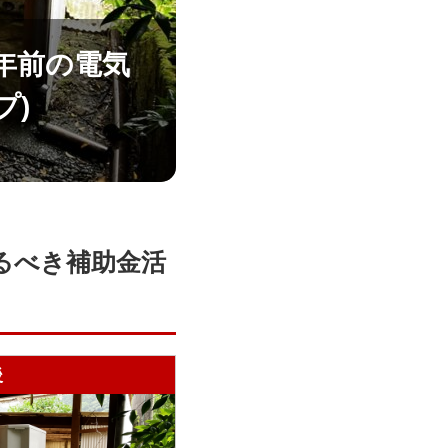
年前の電気
プ)
えるべき補助金活
後