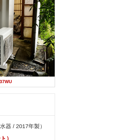
37WU
器 / 2017年製）
ート）