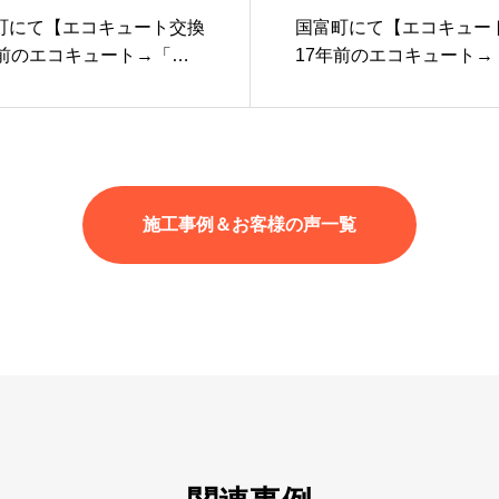
町にて【エコキュート交換
国富町にて【エコキュー
年前のエコキュート→「三
17年前のエコキュート→「
7UZ」(薄型フルオートタイ
77」(フルオートタイプ)
施工事例＆お客様の声一覧