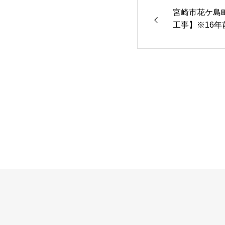
宮崎市花ケ島
工事】※16
菱SRT-S43
プ)