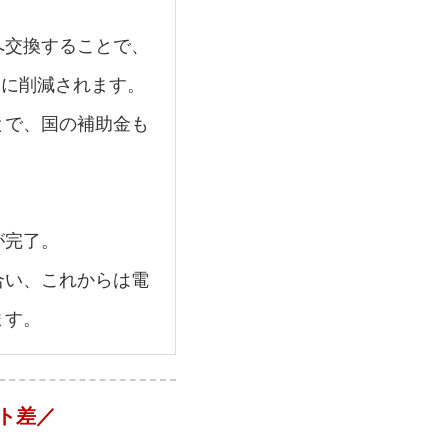
へ交換することで、
幅に削減されます。
とで、国の補助金も
が完了。
合い、これからは電
ます。
ト差／