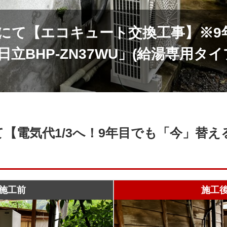
にて【エコキュート交換工事】※9
立BHP-ZN37WU」(給湯専用タイ
て【電気代1/3へ！9年目でも「今」替
】
施工前
施工