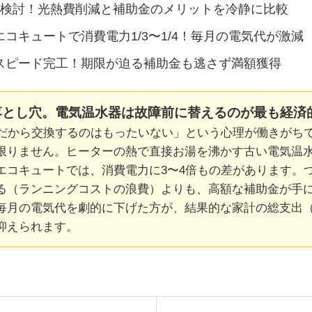
再検討！光熱費削減と補助金のメリットを冷静に比較
コキュートで消費電力1/3〜1/4！毎月の電気代が激減
スピード完工！期限が迫る補助金も逃さず満額獲得
落とし穴。電気温水器は故障前に替えるのが最も経済
満だから交換するのはもったいない」という心理が働きがち
限りません。ヒーターの熱で直接お湯を沸かす古い電気温
エコキュートでは、消費電力に3〜4倍もの差があります。
る（ランニングコストの浪費）よりも、高額な補助金が手
毎月の電気代を劇的に下げた方が、結果的な家計の総支出
抑えられます。