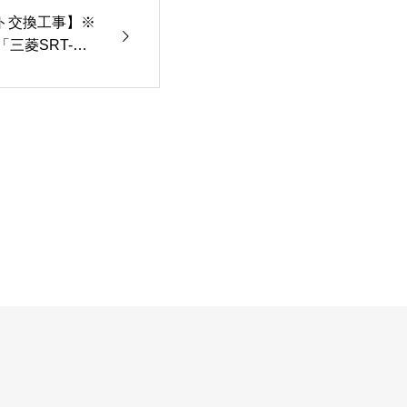
ト交換工事】※
三菱SRT-S3