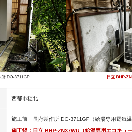
 DO-3711GP
日立 BHP-ZN
西都市穂北
施工前：長府製作所 DO-3711GP（給湯専用電気温水
施工後：日立 BHP-ZN37WU（給湯専用エコキュ