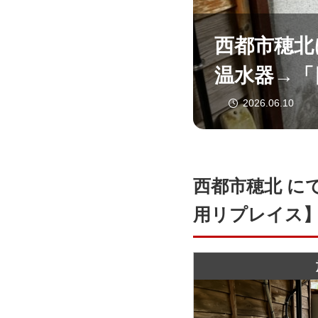
西都市穂北
温水器→「日
2026.06.10
西都市穂北 に
用リプレイス