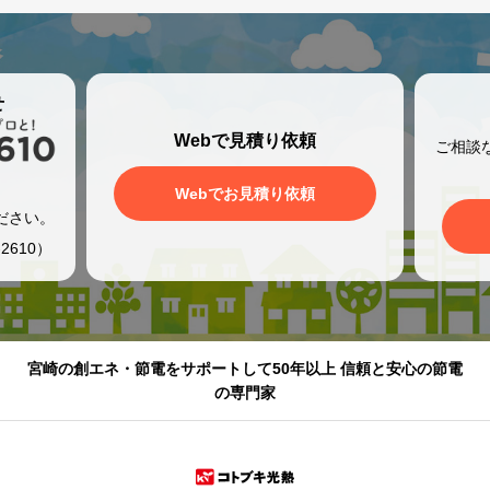
せ
Webで見積り依頼
ご相談
、
Webでお見積り依頼
ださい。
2610）
宮崎の創エネ・節電をサポートして50年以上 信頼と安心の節電
の専門家