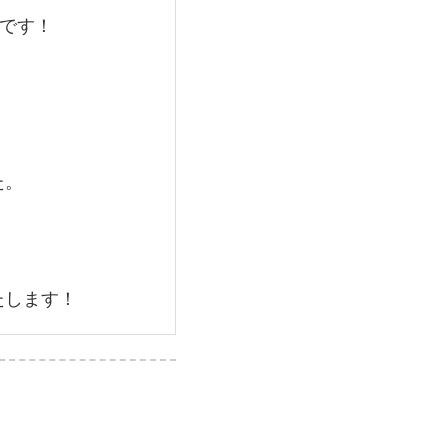
です！
」
た。
たします！