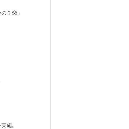
の？😱」
️
を実施。