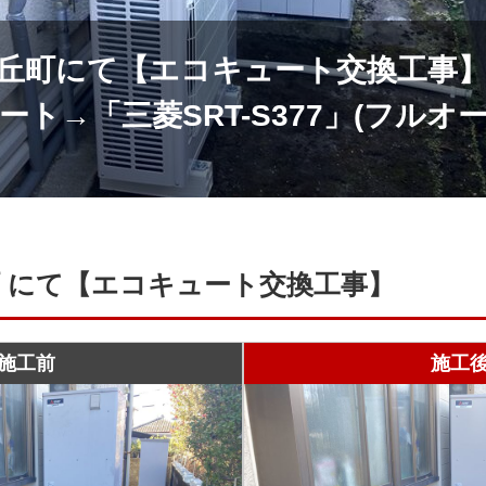
丘町にて【エコキュート交換工事】
ト→「三菱SRT-S377」(フルオ
 にて【エコキュート交換工事】
施工前
施工