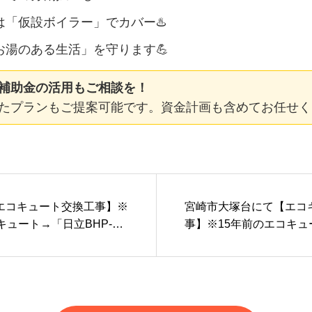
は「仮設ボイラー」でカバー♨️
お湯のある生活」を守ります💪
補助金の活用もご相談を！
たプランもご提案可能です。資金計画も含めてお任せくだ
エコキュート交換工事】※
宮崎市大塚台にて【エコ
キュート→「日立BHP-ZA
事】※15年前のエコキュ
湯専用タイプ)
RT-S377」(フルオートタ