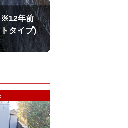
※12年前
ートタイプ)
後