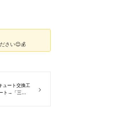
さい😊💰
キュート交換工
ート→「三菱S
イプ)