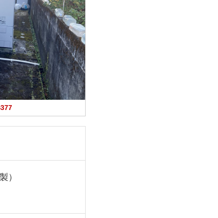
377
年製）