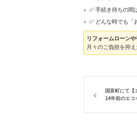
✅ 手続き待ちの間
✅ どんな時でも「
リフォームローンや
月々のご負担を抑え
国富町にて【
14年前のエコ
37WU」(給