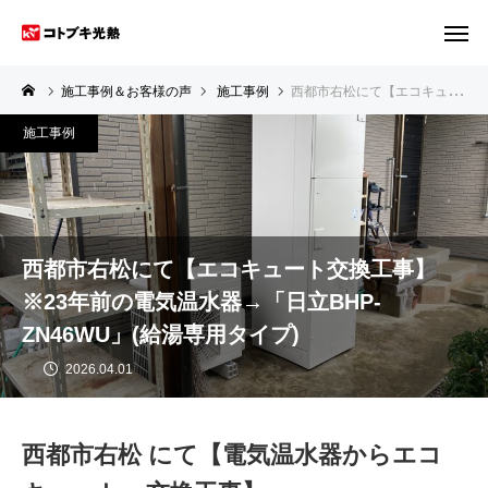
施工事例＆お客様の声
施工事例
西都市右松にて【エコキュート交換工事】※23年前の電気温水器→「日立BHP-ZN46WU」(給湯専用タイプ)
施工事例
西都市右松にて【エコキュート交換工事】
※23年前の電気温水器→「日立BHP-
ZN46WU」(給湯専用タイプ)
2026.04.01
西都市右松 にて【電気温水器からエコ