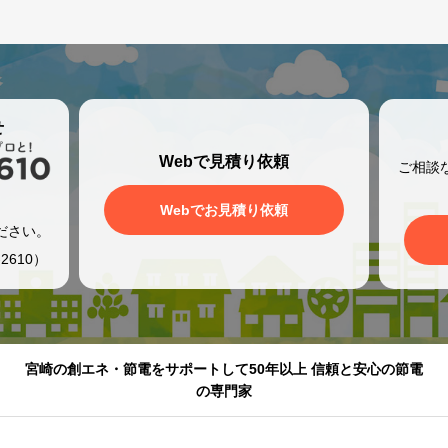
せ
Webで見積り依頼
ご相談
、
Webでお見積り依頼
ださい。
2610）
宮崎の創エネ・節電をサポートして50年以上 信頼と安心の節電
の専門家