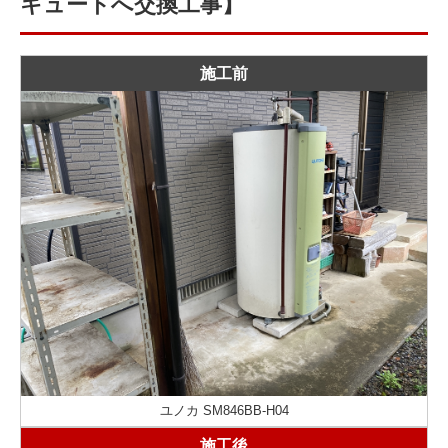
キュートへ交換工事】
施工前
ユノカ SM846BB-H04
施工後