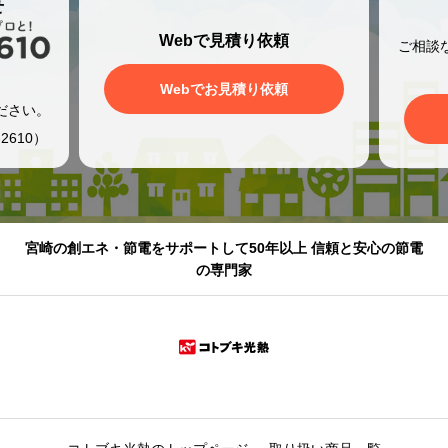
せ
Webで見積り依頼
ご相談
、
Webでお見積り依頼
ださい。
2610）
宮崎の創エネ・節電をサポートして50年以上 信頼と安心の節電
の専門家