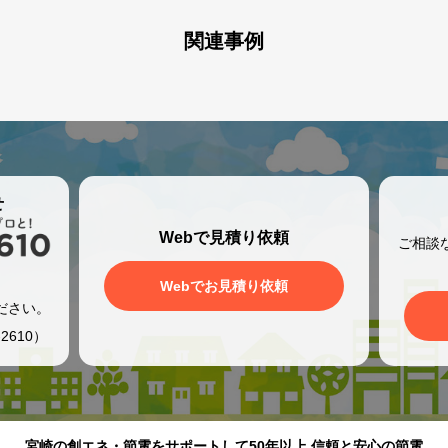
関連事例
せ
Webで見積り依頼
ご相談
、
Webでお見積り依頼
ださい。
2610）
宮崎の創エネ・節電をサポートして50年以上 信頼と安心の節電