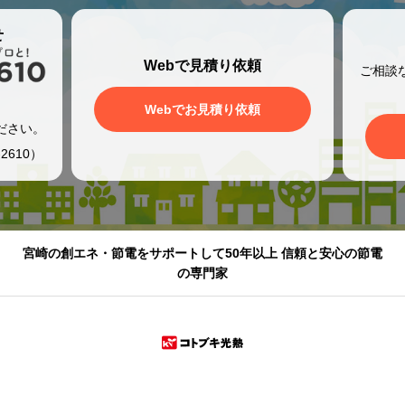
せ
Webで見積り依頼
ご相談
、
Webでお見積り依頼
ださい。
2610）
宮崎の創エネ・節電をサポートして50年以上 信頼と安心の節電
の専門家