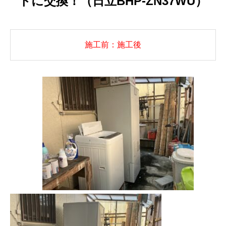
トに交換！（日立BHP-ZN37WU）
施工前：施工後