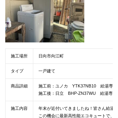
施工場所
日向市向江町
タイプ
一戸建て
商品詳細
施工前：ユノカ YTK37NB10 給湯専用
施工後：日立 BHP-ZN37WU 給湯専用
施工内容
年末が近付いてきましたね！皆さん給湯
この機会に最新高性能エコキュートで、新