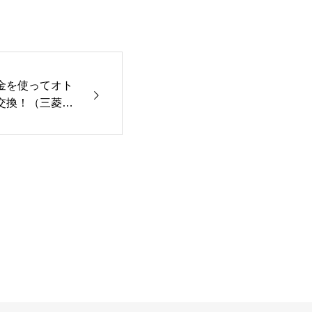
金を使ってオト
交換！（三菱S
フルオートタイプ