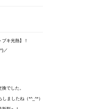
トブキ光熱】！
)／
交換でした。
ましたね（*^_^*）