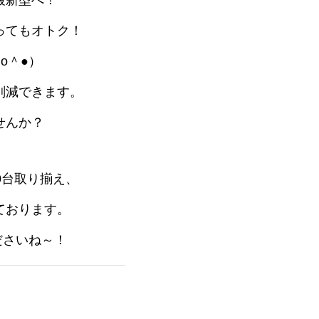
最新型へ！
ってもオトク！
o＾●）
削減できます。
せんか？
0台取り揃え、
ております。
ださいね～！