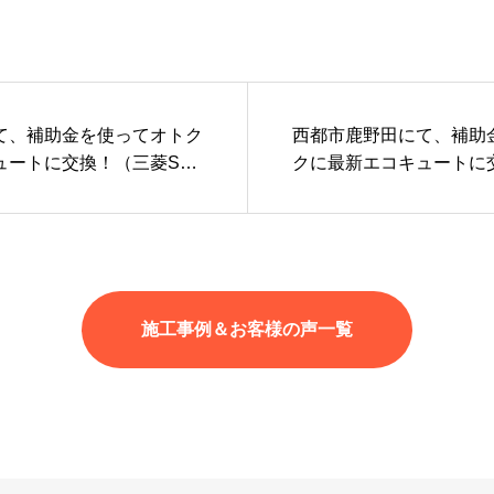
て、補助金を使ってオトク
西都市鹿野田にて、補助
ュートに交換！（三菱SRT
クに最新エコキュートに
高機能なフルオートタイプ
RT-S376）｜高機能な
施工事例＆お客様の声一覧