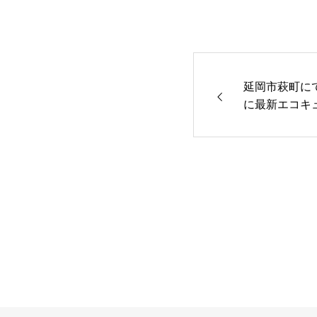
延岡市萩町に
に最新エコキ
-S376）｜