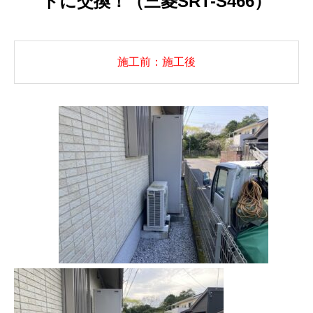
トに交換！（三菱SRT-S466）
施工前：施工後