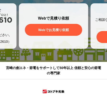
せ
Webで見積り依頼
ご相談
、
Webでお見積り依頼
ださい。
2610）
宮崎の創エネ・節電をサポートして50年以上 信頼と安心の節電
の専門家