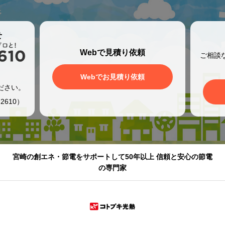
せ
Webで見積り依頼
ご相談
、
Webでお見積り依頼
ださい。
2610）
宮崎の創エネ・節電をサポートして50年以上 信頼と安心の節電
の専門家