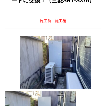
ートに交換！（三菱SRT-S376）
施工前：施工後