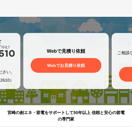
せ
Webで見積り依頼
ご相談
、
Webでお見積り依頼
ださい。
2610）
宮崎の創エネ・節電をサポートして50年以上 信頼と安心の節電
の専門家