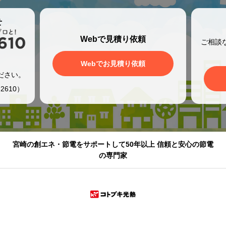
せ
Webで見積り依頼
ご相談
、
Webでお見積り依頼
ださい。
2610）
宮崎の創エネ・節電をサポートして50年以上 信頼と安心の節電
の専門家