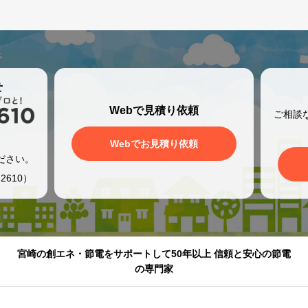
せ
Webで見積り依頼
ご相談
、
Webでお見積り依頼
ださい。
2610）
宮崎の創エネ・節電をサポートして50年以上 信頼と安心の節電
の専門家