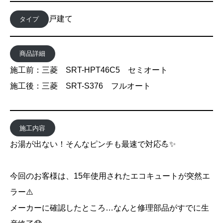
戸建て
タイプ
商品詳細
施工前：三菱 SRT-HPT46C5 セミオート
施工後：三菱 SRT-S376 フルオート
施工内容
お湯が出ない！そんなピンチも最速で対応💪✨
今回のお客様は、15年使用されたエコキュートが突然エ
ラー⚠️
メーカーに確認したところ…なんと修理部品がすでに生