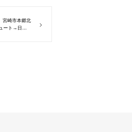
】宮崎市本郷北
ュート→日立B
ートタイプ）