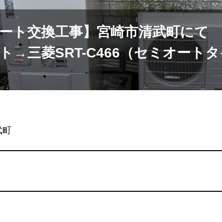
ート交換工事】宮崎市清武町にて 
ト→三菱SRT-C466（セミオート
武町