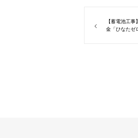
【蓄電池工事
金「ひなたゼ
活用して、最
を導入！