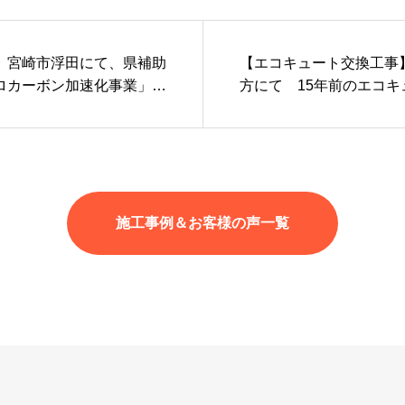
】宮崎市浮田にて、県補助
【エコキュート交換工事
ロカーボン加速化事業」を
方にて 15年前のエコキ
新高性能な単機能型蓄電池
HP-FN46WU（フルオ
施工事例＆お客様の声一覧