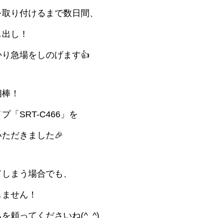
を取り付けるまで数日間、
し出し！
り急場をしのげます👍
相棒！
「SRT-C466」を
ただきました🎉
てしまう場合でも、
しません！
を頼ってくださいね(
^_^
)