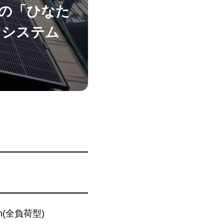
の「ひなた
なシステム
(全負荷型)