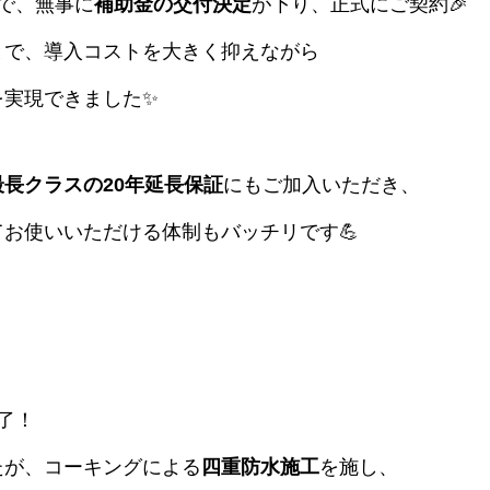
で、無事に
補助金の交付決定
が下り、正式にご契約🎉
とで、導入コストを大きく抑えながら
を実現できました✨
最長クラスの20年延長保証
にもご加入いただき、
お使いいただける体制もバッチリです💪
了！
たが、コーキングによる
四重防水施工
を施し、