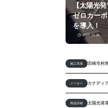
【太陽光発
ゼロカーボ
を導入！
2025.10.30
宮崎市村
施工現場
カナディ
メーカー
太陽光発電
商品詳細