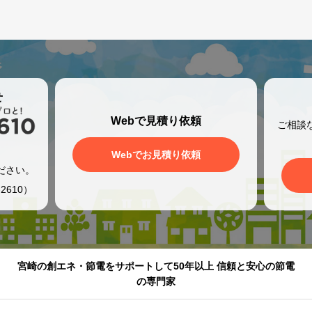
せ
Webで見積り依頼
ご相談
、
Webでお見積り依頼
ださい。
2610）
宮崎の創エネ・節電をサポートして50年以上 信頼と安心の節電
の専門家